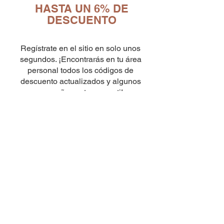
HASTA UN 6% DE
DESCUENTO
10
Regístrate en el sitio en solo unos
capsule Bialetti Cremoso in
alluminio compatibili Nespresso
segundos. ¡Encontrarás en tu área
[0,25€/capsula]
few days ago
Verificato
personal todos los códigos de
descuento actualizados y algunos
pequeños extras para ti!
Ingresa los
códigos promocionales
una vez que hayas completado el
checkout como se muestra en el video
AQUÍ
¡Descubre los CUPONES DE
DESCUENTO en tu área
RESERVADA inmediatamente!