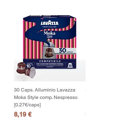
30 Caps. Alluminio Lavazza
30x8 Caps. Alluminio L
Moka Style comp. Nespresso
Moka Style comp. Nesp
[0.27€/caps]
[0.27€/caps]
Precio
Precio
8,19 €
65,19 €