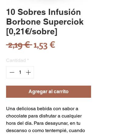
10 Sobres Infusión
Borbone Superciok
[0,21€/sobre]
Precio
Precio
 2,19 € 
1,53 €
de
Cantidad
*
oferta
Agregar al carrito
Una deliciosa bebida con sabor a
chocolate para disfrutar a cualquier
hora del día. Para desayunar, en tu
descanso o como tentempié, cuando