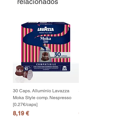
relacionados
30 Caps. Alluminio Lavazza
30x8 Caps. Alluminio L
Moka Style comp. Nespresso
Moka Style comp. Nesp
[0.27€/caps]
[0.27€/caps]
Precio
Precio
8,19 €
65,19 €
10
capsule Bialetti Cremoso in