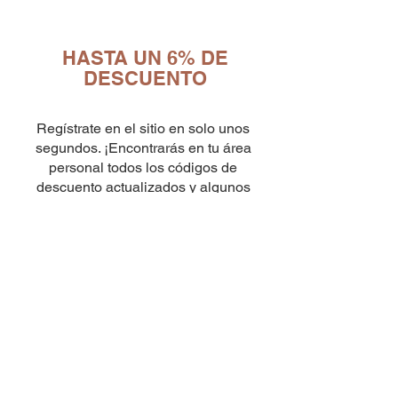
HASTA UN 6% DE
DESCUENTO
10
capsule Bialetti Cremoso in
Regístrate en el sitio en solo unos
alluminio compatibili Nespresso
[0,25€/capsula]
segundos. ¡Encontrarás en tu área
few days ago
Verificato
personal todos los códigos de
descuento actualizados y algunos
pequeños extras para ti!
Ingresa los
códigos promocionales
una vez que hayas completado el
checkout como se muestra en el video
AQUÍ
¡Descubre los CUPONES DE
DESCUENTO en tu área
RESERVADA inmediatamente!