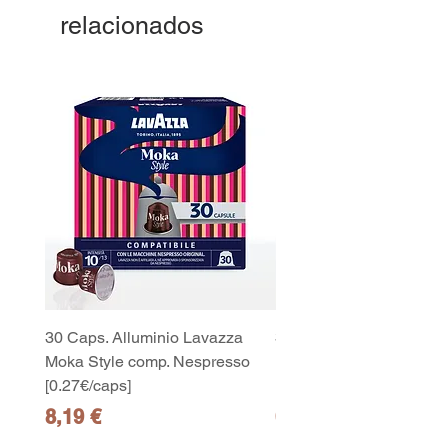
relacionados
30 Caps. Alluminio Lavazza
30x8 Caps. Alluminio L
Moka Style comp. Nespresso
Moka Style comp. Nesp
[0.27€/caps]
[0.27€/caps]
Precio
Precio
8,19 €
65,19 €