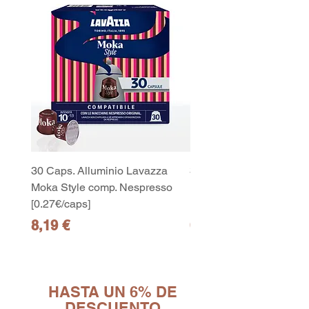
30 Caps. Alluminio Lavazza
30x8 Caps. Alluminio L
Moka Style comp. Nespresso
Moka Style comp. Nesp
[0.27€/caps]
[0.27€/caps]
Precio
Precio
8,19 €
65,19 €
10
capsule Bialetti Cremoso in
alluminio compatibili Nespresso
[0,25€/capsula]
HASTA UN 6% DE
few days ago
Verificato
DESCUENTO