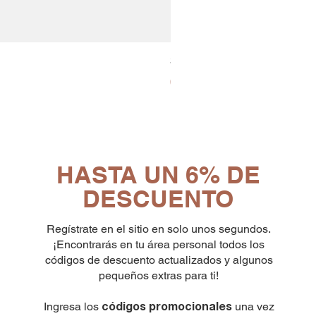
30x8 Caps. Alluminio Lavazz
Precio
65,19 €
HASTA UN 6% DE
DESCUENTO
Regístrate en el sitio en solo unos segundos.
¡Encontrarás en tu área personal todos los
códigos de descuento actualizados y algunos
pequeños extras para ti!
Ingresa los
una vez
códigos promocionales