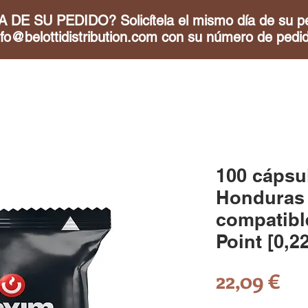
 SU PEDIDO? Solicítela el mismo día de su ped
nfo@belottidistribution.com
con su número de pedido
100 cápsu
Honduras 
compatibl
Point [0,2
Pr
22,09 €