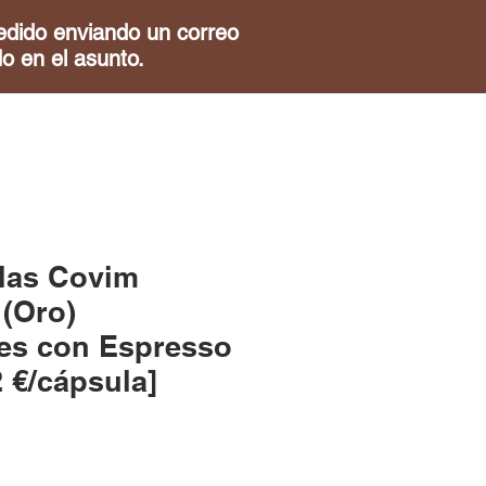
ido enviando un correo
 en el asunto.
las Covim
(Oro)
es con Espresso
2 €/cápsula]
ecio