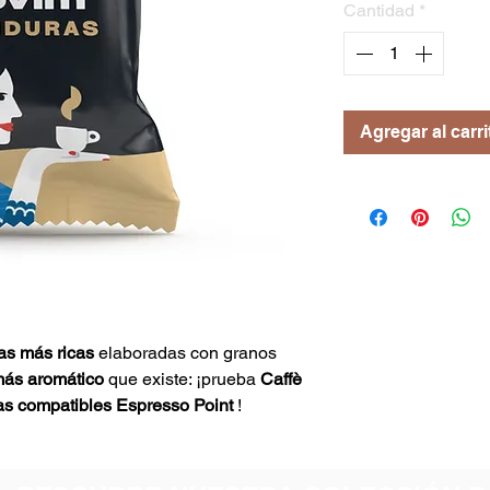
Cantidad
*
Agregar al carri
as más ricas
elaboradas con granos
más aromático
que existe: ¡prueba
Caffè
s compatibles Espresso Point
!