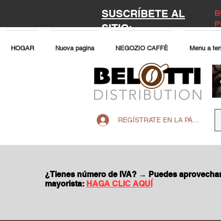
SUSCRÍBETE AL
B
P
SITIO:
HOGAR
Nuova pagina
NEGOZIO CAFFÈ
Menu a ten
REGÍSTRATE EN LA PÁGINA W
¿Tienes número de IVA? → Puedes aprovechar 
mayorista:
HAGA CLIC AQUÍ