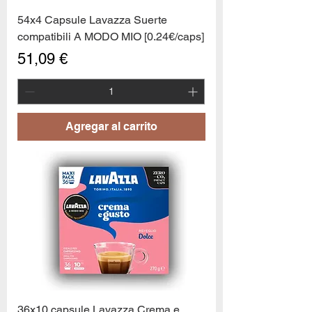
54x4 Capsule Lavazza Suerte
compatibili A MODO MIO [0.24€/caps]
Precio
51,09 €
Agregar al carrito
36x10 capsule Lavazza Crema e