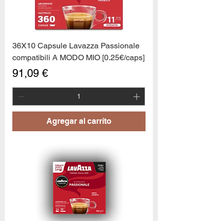
36X10 Capsule Lavazza Passionale
compatibili A MODO MIO [0.25€/caps]
Precio
91,09 €
Agregar al carrito