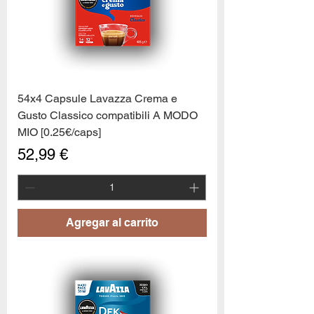
54x4 Capsule Lavazza Crema e
Gusto Classico compatibili A MODO
MIO [0.25€/caps]
Precio
52,99 €
Agregar al carrito