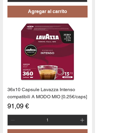
Agregar al carrito
36x10 Capsule Lavazza Intenso
compatibili A MODO MIO [0.25€/caps]
Precio
91,09 €