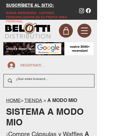
SUSCRÍBETE AL SITIO:
BUENA BIENVENIDA - CUPONES
PERSONALIZADOS EN SU PROPIA ÁREA
PERSONAL
REGÍSTRATE EN LA PÁGINA WEB
HOME
>
TIENDA
>
A MODO MIO
SISTEMA A MODO
MIO
¡Compre Cápsulas y Waffles
A