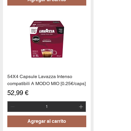
54X4 Capsule Lavazza Intenso
compatibili A MODO MIO [0.25€/caps]
Precio
52,99 €
Agregar al carrito