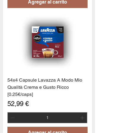
Agregar al carrito
54x4 Capsule Lavazza A Modo Mio
Qualità Crema e Gusto Ricco
[0.25€/caps]
Precio
52,99 €
Agregar al carrito