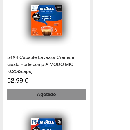
54X4 Capsule Lavazza Crema e
Gusto Forte comp A MODO MIO
[0.25€/caps]
Precio
52,99 €
Agotado