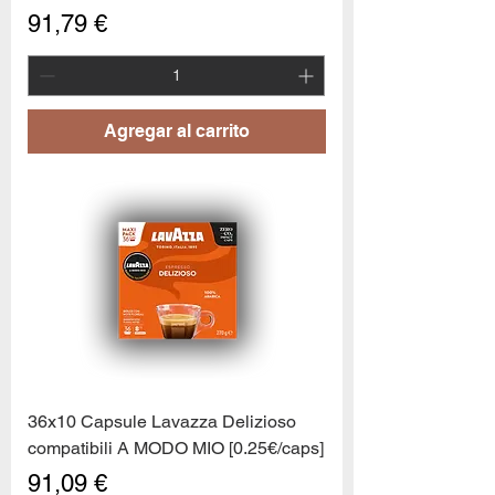
Precio
91,79 €
Agregar al carrito
36x10 Capsule Lavazza Delizioso
compatibili A MODO MIO [0.25€/caps]
Precio
91,09 €