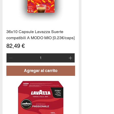
36x10 Capsule Lavazza Suerte
compatibili A MODO MIO [0.23€/caps]
Precio
82,49 €
Agregar al carrito