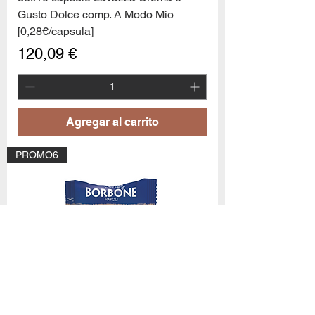
Gusto Dolce comp. A Modo Mio
[0,28€/capsula]
Precio
120,09 €
Agregar al carrito
10
capsule Bialetti Cremoso in
PROMO6
alluminio compatibili Nespresso
[0,25€/capsula]
few days ago
Verificato
50 Caps. Borbone Arabica 100%